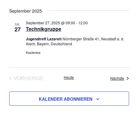
n
a
September 2025
s
v
i
i
September 27, 2025 @ 09:00
-
12:00
SA.
c
g
27
Technikgruppe
h
a
Jugendtreff Lazarett
Nürnberger Straße 41, Neustadt a. d.
t
t
Aisch, Bayern, Deutschland
e
i
Kostenlos
n
o
,
n
N
VORHERIGE
Heute
a
Veranst
Nächste
VERANSTALTUNGEN
v
i
KALENDER ABONNIEREN
g
a
t
i
o