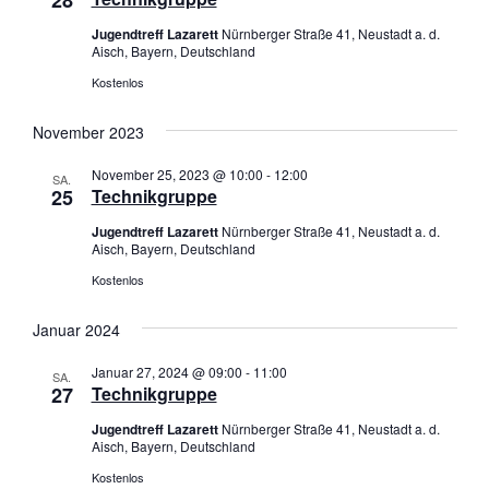
28
s
s
m
t
t
Jugendtreff Lazarett
Nürnberger Straße 41, Neustadt a. d.
w
Aisch, Bayern, Deutschland
a
a
ä
Kostenlos
l
l
h
t
t
l
November 2023
u
u
e
n
n
n
November 25, 2023 @ 10:00
-
12:00
SA.
g
g
25
Technikgruppe
.
e
A
Jugendtreff Lazarett
Nürnberger Straße 41, Neustadt a. d.
n
n
Aisch, Bayern, Deutschland
S
s
Kostenlos
u
i
c
c
Januar 2024
h
h
Januar 27, 2024 @ 09:00
-
11:00
e
t
SA.
27
Technikgruppe
u
e
n
n
Jugendtreff Lazarett
Nürnberger Straße 41, Neustadt a. d.
Aisch, Bayern, Deutschland
d
-
A
Kostenlos
N