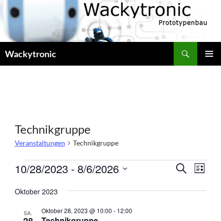
Zum
Inhalt
springen
Suchen
Wackytronic
PRIMÄR
MENÜ
Technikgruppe
Veranstaltungen
Technikgruppe
Veranstaltungen
V
V
10/28/2023
 - 
8/6/2026
S
L
e
U
e
D
I
C
r
r
Oktober 2023
S
a
H
a
T
a
E
t
E
Oktober 28, 2023 @ 10:00
-
12:00
n
n
SA.
u
Technikgruppe