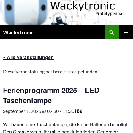
Zum
Inhalt
springen
Suchen
Wackytronic
PRIMÄR
MENÜ
« Alle Veranstaltungen
Diese Veranstaltung hat bereits stattgefunden.
Ferienprogramm 2025 – LED
Taschenlampe
18€
September 1, 2025 @ 09:30
-
11:30
Wir bauen eine Taschenlampe, die keine Batterien benötigt.
Den Strom erzeugt ihr mit einem integrierten Generator